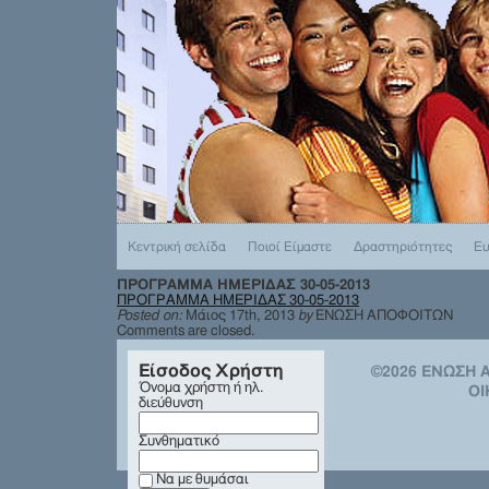
Κεντρική σελίδα
Ποιοί Είμαστε
Δραστηριότητες
Ευ
ΠΡΟΓΡΑΜΜΑ ΗΜΕΡΙΔΑΣ 30-05-2013
ΠΡΟΓΡΑΜΜΑ ΗΜΕΡΙΔΑΣ 30-05-2013
Posted on:
Μάιος 17th, 2013
by
ΕΝΩΣΗ ΑΠΟΦΟΙΤΩΝ
Comments are closed.
Είσοδος Χρήστη
©2026 ΕΝΩΣΗ
Όνομα χρήστη ή ηλ.
ΟΙ
διεύθυνση
Συνθηματικό
Να με θυμάσαι